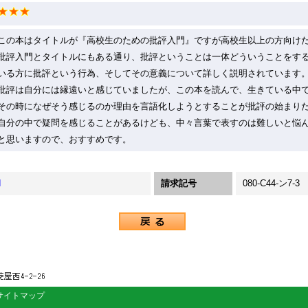
この本はタイトルが『高校生のための批評入門』ですが高校生以上の方向け
批評入門とタイトルにもある通り、批評ということは一体どういうことをす
いる方に批評という行為、そしてその意義について詳しく説明されています
批評は自分には縁遠いと感じていましたが、この本を読んで、生きている中
その時になぜそう感じるのか理由を言語化しようとすることが批評の始まり
自分の中で疑問を感じることがあるけども、中々言葉で表すのは難しいと悩
と思いますので、おすすめです。
I
請求記号
080-C44-ン7-3
サイトマップ