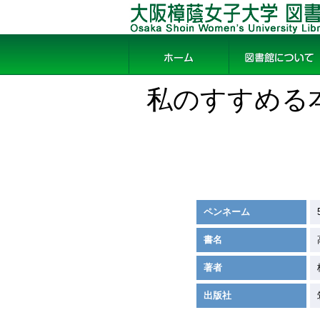
大阪樟蔭女子大学 図書館
ホーム
図書館について
私のすすめる
ペンネーム
書名
著者
出版社