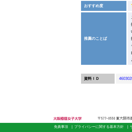
おすすめ度
推薦のことば
資料ＩＤ
460302
大阪樟蔭女子大
免責事項
|
プライバシーに関する基本方針
|
学