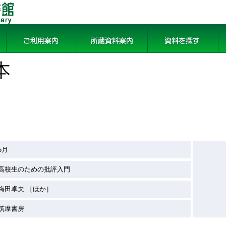
ご利用案内
所蔵資料案内
資料を探す
論
本
5月
高校生のための批評入門
梅田卓夫 ［ほか］
筑摩書房