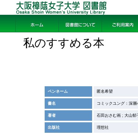
大阪樟蔭女子大学 図書館
ホーム
図書館について
ご利用案内
私のすすめる本
ペンネーム
匿名希望
書名
コミックユング：深層
著者
石田おさむ画 ; 大山郁
出版社
理想社