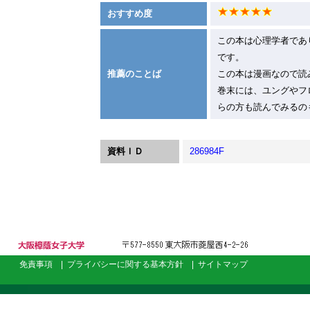
おすすめ度
この本は心理学者であ
です。
推薦のことば
この本は漫画なので読
巻末には、ユングやフ
らの方も読んでみるの
資料ＩＤ
286984F
大阪樟蔭女子大
免責事項
|
プライバシーに関する基本方針
|
サイトマップ
学