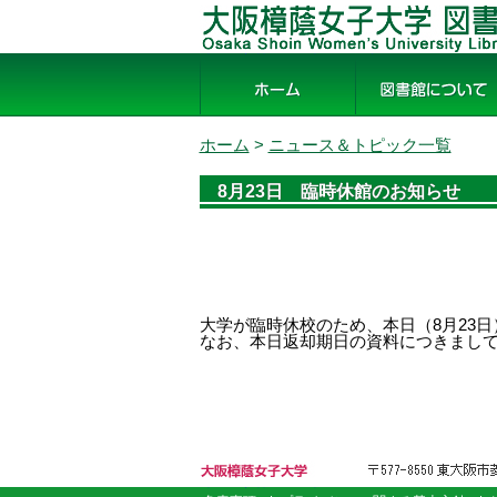
大阪樟蔭女子大学 図書館
ホーム
図書館について
ホーム
>
ニュース＆トピック一覧
8月23日 臨時休館のお知らせ
大学が臨時休校のため、本日（8月23日
なお、本日返却期日の資料につきましては
大阪樟蔭女子大