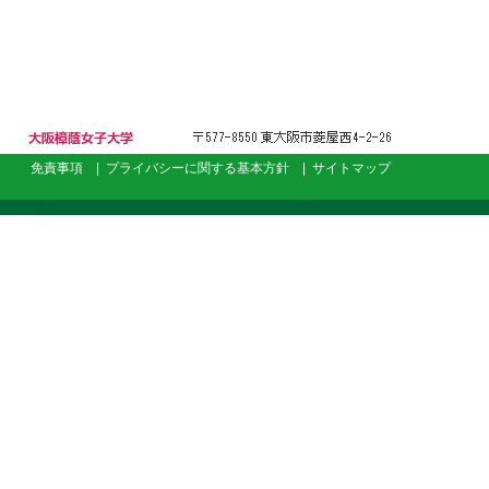
大阪樟蔭女子大
免責事項
|
プライバシーに関する基本方針
|
サイトマップ
学